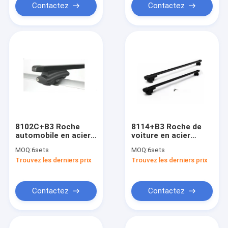
Contactez
Contactez
8102C+B3 Roche
8114+B3 Roche de
automobile en acier
voiture en acier
durable universel
barres transversales
MOQ:
6sets
MOQ:
6sets
Barres transversales
Roche universelle
Trouvez les derniers prix
Trouvez les derniers prix
de revêtement en
rails surélevés Zinc
zinc à double face
enduit double côté
Roche à rails élevés
accessoire de
pour les voitures de
voyage rack de
Contactez
Contactez
voyage
voiture