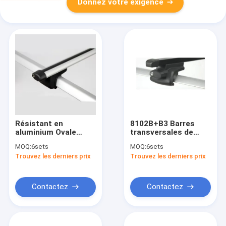
Donnez votre exigence
Résistant en
8102B+B3 Barres
aluminium Ovale
transversales de
Roof Car Mount
toits en acier
MOQ:
6sets
MOQ:
6sets
Barre croisée
revêtus de zinc
Trouvez les derniers prix
Trouvez les derniers prix
8114+B1 Universel
durables accessoire
pour 4x4 Voyage
universel 4x4 pour
avec le support de
les déplacements
voiture Raised rails
avec rails relevés
Contactez
Contactez
accessoire