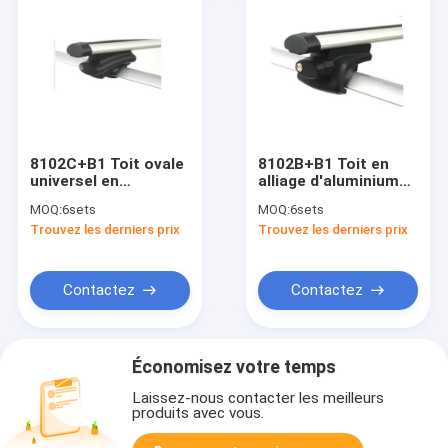
8102C+B1 Toit ovale
8102B+B1 Toit en
universel en
alliage d'aluminium
aluminium pour
universel durable
MOQ:
6sets
MOQ:
6sets
voiture Barres
monté Barres
Trouvez les derniers prix
Trouvez les derniers prix
croisées Monture de
croisées Ovale Toit
toit 4x4 Accessoire
de voiture Rails
de déplacement pour
surélevés pour le
rails élevés
voyage
Contactez
Contactez
Économisez votre temps
Laissez-nous contacter les meilleurs
produits avec vous.