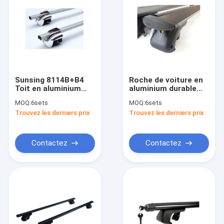
Sunsing 8114B+B4
Roche de voiture en
Toit en aluminium
aluminium durable
carré Barres
Barres transversales
MOQ:
6sets
MOQ:
6sets
transversales Toit
Facile d'installation
Trouvez les derniers prix
Trouvez les derniers prix
universel Rails
Universel pour les
surélevés avec
rails surélevés 4x4
serrures Monture de
Accessoires
toit à haute
Contactez
Contactez
performance
Aperçu
Produits
Vidéos