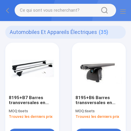
Automobiles Et Appareils Électriques
(35)
8195+B7 Barres
8195+B6 Barres
transversales en
transversales en
aluminium du toit
aluminium pour les
MOQ:
6sets
MOQ:
6sets
d'une voiture
toits de voitures
Trouvez les derniers prix
Trouvez les derniers prix
Accessoires
Accessoires
universels pour rails
universels pour les
à décharge
rails à chasse d'eau