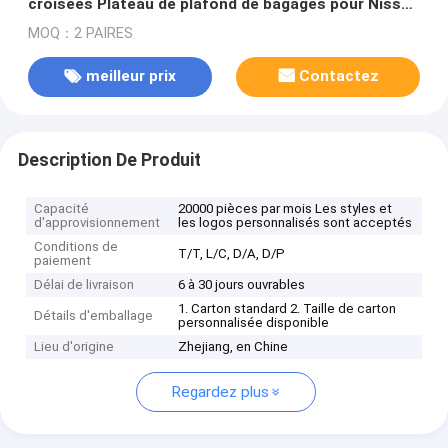
croisées Plateau de plafond de bagages pour Nissan
Murano
MOQ：2 PAIRES
meilleur prix
Contactez
Description De Produit
Capacité
20000 pièces par mois Les styles et
d'approvisionnement
les logos personnalisés sont acceptés
Conditions de
T/T, L/C, D/A, D/P
paiement
Délai de livraison
6 à 30 jours ouvrables
1. Carton standard 2. Taille de carton
Détails d'emballage
personnalisée disponible
Lieu d'origine
Zhejiang, en Chine
Regardez plus