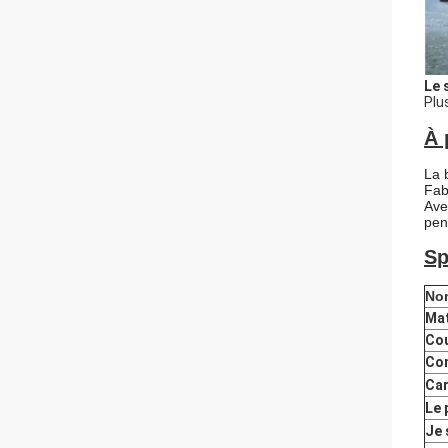
Le 
Plu
À 
La 
Fab
Ave
pen
Sp
Nom
Mat
Cou
Con
Car
Le 
Je 