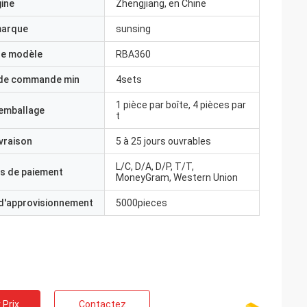
gine
Zhengjiang, en Chine
marque
sunsing
e modèle
RBA360
 de commande min
4sets
1 pièce par boîte, 4 pièces par
'emballage
t
ivraison
5 à 25 jours ouvrables
L/C, D/A, D/P, T/T,
s de paiement
MoneyGram, Western Union
 d'approvisionnement
5000pieces
 Prix
Contactez