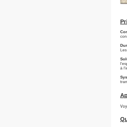
Pr
Con
con
Dur
Les
Sol
l'e
à l'
Sys
tra
Ap
Voy
Qu