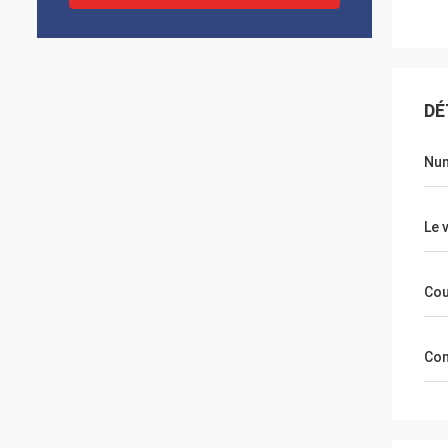
DÉ
Num
Le 
Cou
Com