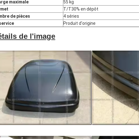
rge maximale
55 kg
ymet
T/T30% en dépôt
bre de pièces
4 séries
service
Produit d'origine
tails de l'image