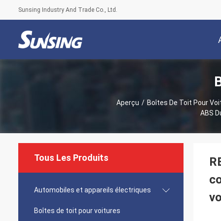
Sunsing Industry And Trade Co., Ltd.
B
Aperçu
/
Boîtes De Toit Pour Voi
ABS Du
Tous Les Produits
RB
co
Automobiles et appareils électriques
vo
Boîtes de toit pour voitures