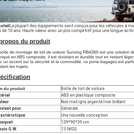
soleil
La plupart des équipements sont conçus pour les véhicules à mo
s de 10 ans. Haute valeur avec un prix compétitif pour une longue activ
propos du produit
boîte de montage de toit de voiture Sunsing RBA360 est une solution 
riqué en ABS composite, il est résistant et durable tout en restant léger
c un accent sur la sécurité et la commodité, ce porte-bagages est parfa
dant les trajets.
écification
 du produit
Boîte de toit de voiture
ériel
ABS en plastique composite
leur
Noir mat/gris argenté/noir brillant
vient pour
Générale
actéristique
Une nouvelle conception
paquet
139*90*39 cm
suis G.W.
13.5KGS