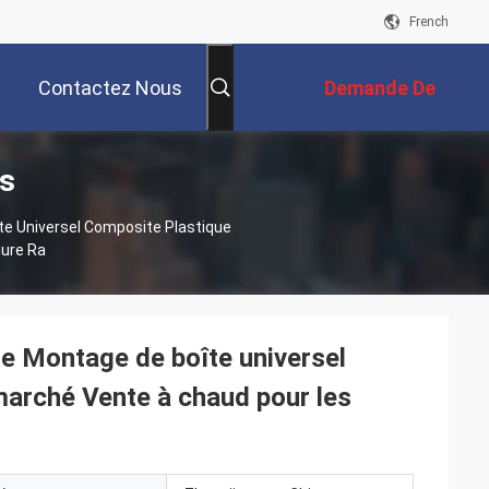
French
Contactez Nous
Demande De
ts
Soumission
te Universel Composite Plastique
ture Ra
re Montage de boîte universel
marché Vente à chaud pour les