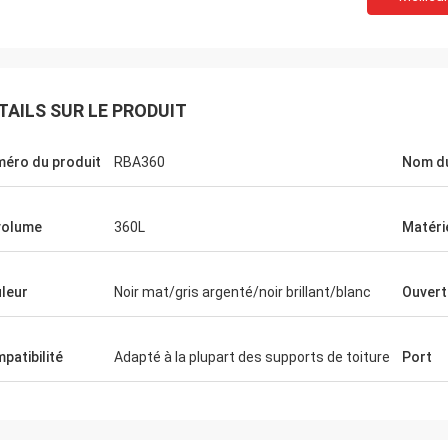
TAILS SUR LE PRODUIT
éro du produit
RBA360
Nom du
volume
360L
Matéri
leur
Noir mat/gris argenté/noir brillant/blanc
Ouvert
patibilité
Adapté à la plupart des supports de toiture
Port