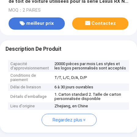
de toit de voiture utilisées pour la série Lexus RX NX
LX570
MOQ：2 PAIRES
meilleur prix
Contactez
Description De Produit
Capacité
20000 pièces par mois Les styles et
d'approvisionnement
les logos personnalisés sont acceptés
Conditions de
T/T, L/C, D/A, D/P
paiement
Délai de livraison
6 à 30 jours ouvrables
1. Carton standard 2. Taille de carton
Détails d'emballage
personnalisée disponible
Lieu d'origine
Zhejiang, en Chine
Regardez plus