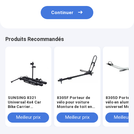
Continuer
Produits Recommandés
SUNSING 8321
8305F Porteur de
8305D Porteur
Universal 4x4 Car
vélo pour voiture
vélo en alumin
Bike Carrier
Monture de toit en
universel Mont
Aluminium Steel
nylon en acier
le toit Rack de
Works avec vélo de
Porteur d'un vélo
pour le toit de 
Meilleur prix
Meilleur prix
Meilleur p
montagne et vélos
pour bagages de
voiture Porte 1
électriques pour les
voyage en aluminium
avec verrou
voyages et le modèle
Al
de ramassage