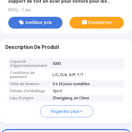
support de toit en acier pour voiture pour les
voyages avec 4 vélos
MOQ：1 jeu
meilleur prix
Contactez
Description De Produit
Capacité
5000
d'approvisionnement
Conditions de
L/C, D/A, D/P, T/T
paiement
Délai de livraison
5 à 25 jours ouvrables
Détails d'emballage
1pc/t
Lieu d'origine
Zhengjiang, en Chine
Regardez plus