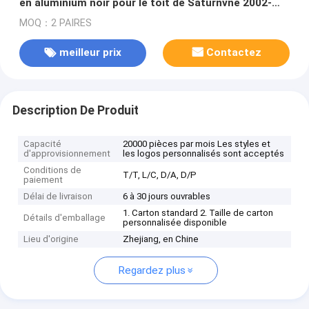
en aluminium noir pour le toit de Saturnvne 2002-
2007
MOQ：2 PAIRES
meilleur prix
Contactez
Description De Produit
Capacité
20000 pièces par mois Les styles et
d'approvisionnement
les logos personnalisés sont acceptés
Conditions de
T/T, L/C, D/A, D/P
paiement
Délai de livraison
6 à 30 jours ouvrables
1. Carton standard 2. Taille de carton
Détails d'emballage
personnalisée disponible
Lieu d'origine
Zhejiang, en Chine
Regardez plus