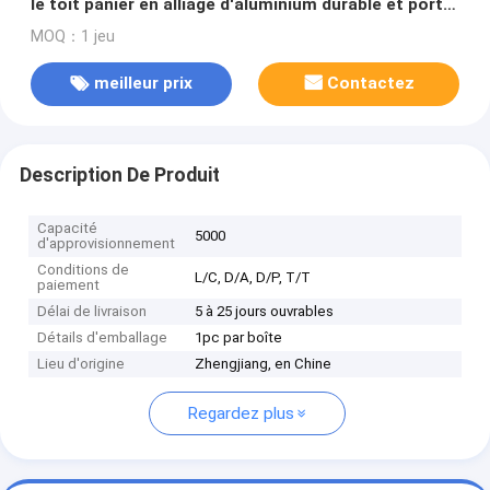
le toit panier en alliage d'aluminium durable et porte-
bagages en nylon avec serrure
MOQ：1 jeu
meilleur prix
Contactez
Description De Produit
Capacité
5000
d'approvisionnement
Conditions de
L/C, D/A, D/P, T/T
paiement
Délai de livraison
5 à 25 jours ouvrables
Détails d'emballage
1pc par boîte
Lieu d'origine
Zhengjiang, en Chine
Regardez plus