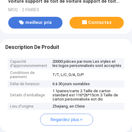
voiture support de toit de voiture support de toit
pour Benz GLC
MOQ：2 PAIRES
meilleur prix
Contactez
Description De Produit
Capacité
20000 pièces par mois Les styles et
d'approvisionnement
les logos personnalisés sont acceptés
Conditions de
T/T, L/C, D/A, D/P
paiement
Délai de livraison
6 à 30 jours ouvrables
1.1paires/carte 2.Taille de carton
Détails d'emballage
standard est 116*26*15cm 3.Taille de
carton personnalisée est dis
Lieu d'origine
Zhejiang, en Chine
Regardez plus