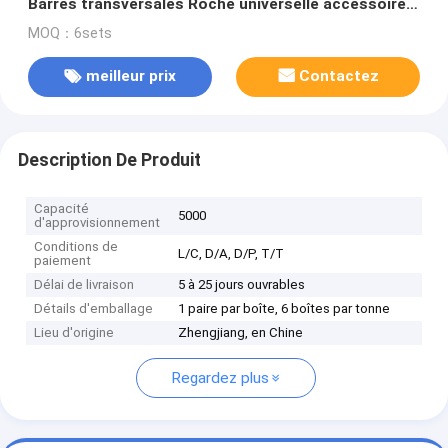
Barres transversales Roche universelle accessoire
de montage pour voitures 4x4 et racks
MOQ：6sets
meilleur prix
Contactez
Description De Produit
Capacité
5000
d'approvisionnement
Conditions de
L/C, D/A, D/P, T/T
paiement
Délai de livraison
5 à 25 jours ouvrables
Détails d'emballage
1 paire par boîte, 6 boîtes par tonne
Lieu d'origine
Zhengjiang, en Chine
Regardez plus