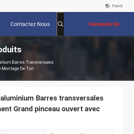
French
Contactez Nous
Demande De
oduits
Soumission
inium Barres Transversales
e Montage De Toit
 aluminium Barres transversales
ment Grand pinceau ouvert avec