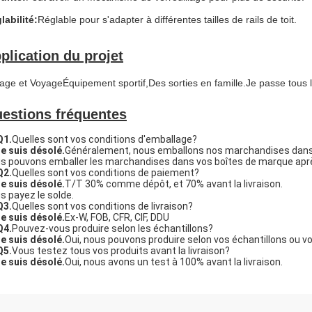
labilité
:
Réglable pour s'adapter à différentes tailles de rails de toit.
plication du projet
age et Voyage
Équipement sportif,
Des sorties en famille.
Je passe tous l
estions fréquentes
Q1.
Quelles sont vos conditions d'emballage?
Je suis désolé.
Généralement, nous emballons nos marchandises dans 
s pouvons emballer les marchandises dans vos boîtes de marque après 
Q2.
Quelles sont vos conditions de paiement?
Je suis désolé.
T/T 30% comme dépôt, et 70% avant la livraison.
s payez le solde.
Q3.
Quelles sont vos conditions de livraison?
Je suis désolé.
Ex-W, FOB, CFR, CIF, DDU
Q4.
Pouvez-vous produire selon les échantillons?
Je suis désolé.
Oui, nous pouvons produire selon vos échantillons ou v
Q5.
Vous testez tous vos produits avant la livraison?
Je suis désolé.
Oui, nous avons un test à 100% avant la livraison.