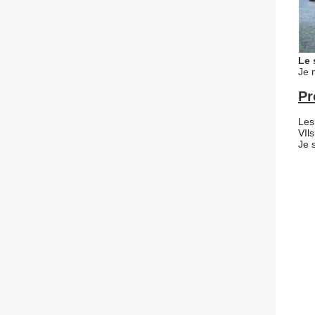
Le 
Je 
Pr
Les
V
Il
Je 