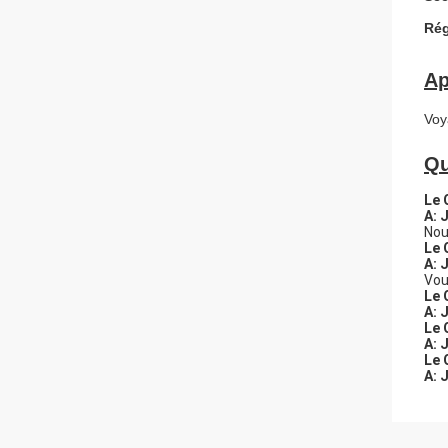
Rég
Ap
Voy
Qu
Le 
A: 
Nou
Le 
A: 
Vou
Le 
A: 
Le 
A: 
Le 
A: 