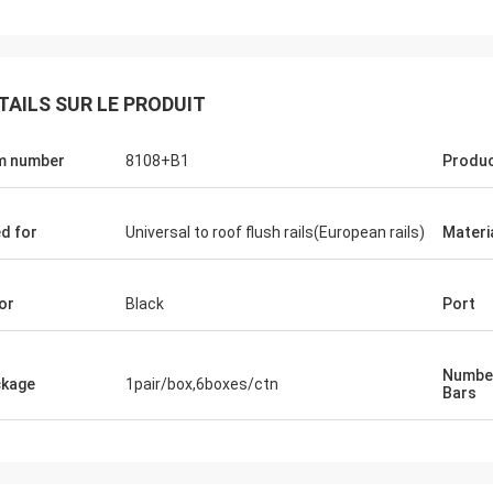
TAILS SUR LE PRODUIT
m number
8108+B1
Produ
d for
Universal to roof flush rails(European rails)
Materi
or
Black
Port
Number
kage
1pair/box,6boxes/ctn
Bars