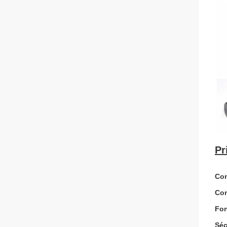
Pr
Con
Com
Fon
Séc