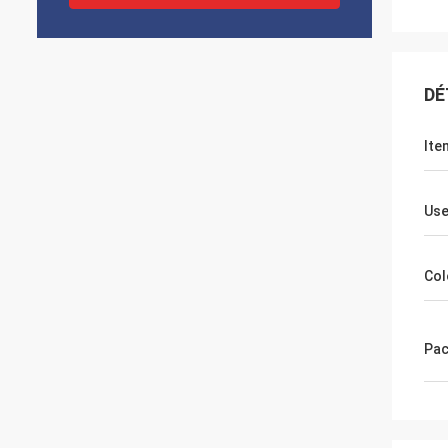
DÉ
Ite
Use
Col
Pac