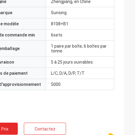
gine
Zhengjiang, en Chine
marque
Sunsing
e modèle
8108+B1
 de commande min
6sets
1 paire par boîte, 6 boîtes par
'emballage
tonne
ivraison
5 à 25 jours ouvrables
s de paiement
L/C, D/A, D/P, T/T
 d'approvisionnement
5000
 Prix
Contactez