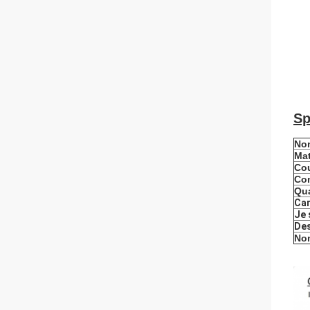
Sp
Nom
Mat
Co
Con
Qua
Car
Je 
Des
No