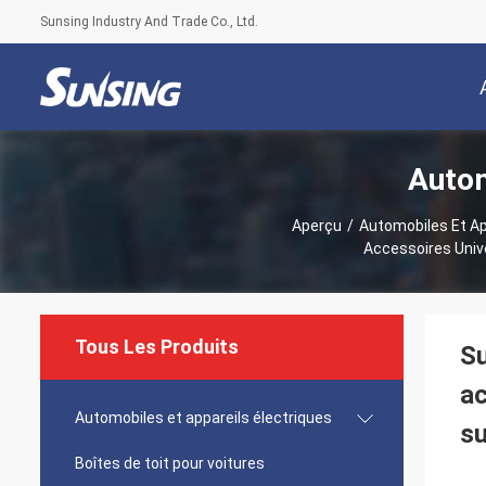
Sunsing Industry And Trade Co., Ltd.
Autom
Aperçu
/
Automobiles Et Ap
Accessoires Univ
Tous Les Produits
Su
ac
Automobiles et appareils électriques
su
Boîtes de toit pour voitures