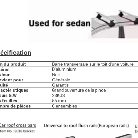
écification
 du produit
Barre transversale sur le toit d'une voiture
ériel
D'aluminium
uleur
Noir
vient pour
Générale
lité
Garantis
actéristiques
Grand ouverture de la pince
suis G.W.
23KGS
 feuilles
55 mm
mbre de pièces
6 ensembles