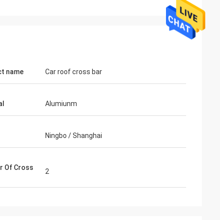
ct name
Car roof cross bar
al
Alumiunm
Ningbo / Shanghai
 Of Cross
2