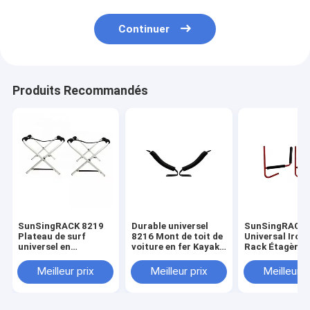
Continuer
Produits Recommandés
SunSingRACK 8219
Durable universel
SunSingRACK
Plateau de surf
8216 Mont de toit de
Universal Iron
universel en
voiture en fer Kayak
Rack Étagère 
aluminium Plateau
support de transport
pour voiture
de toit de voiture en
de haute
pratique durab
Meilleur prix
Meilleur prix
Meilleur p
PU solide
performance 4x4
pour 4 coureu
accessoires
voiture porte-