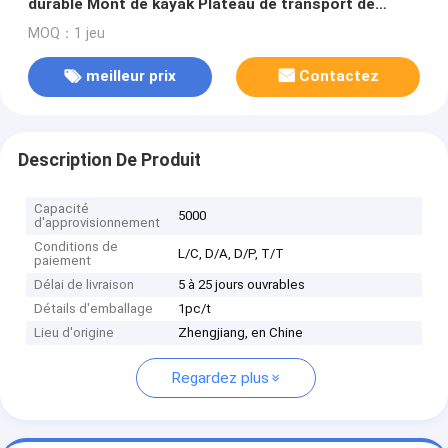
durable Mont de kayak Plateau de transport de
haute performance 4x4 Accessoires
MOQ：1 jeu
meilleur prix
Contactez
Description De Produit
Capacité
5000
d'approvisionnement
Conditions de
L/C, D/A, D/P, T/T
paiement
Délai de livraison
5 à 25 jours ouvrables
Détails d'emballage
1pc/t
Lieu d'origine
Zhengjiang, en Chine
Regardez plus