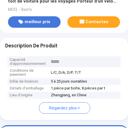
toit de voiture pour les voyages Porteur d'un vélo
avec verrou et deux pneus Universel
MOQ：8sets
meilleur prix
Contactez
Description De Produit
Capacité
5000
d'approvisionnement
Conditions de
L/C, D/A, D/P, T/T
paiement
Délai de livraison
5 à 25 jours ouvrables
Détails d'emballage
1 pièce par boîte, 8 pièces par t
Lieu d'origine
Zhengjiang, en Chine
Regardez plus