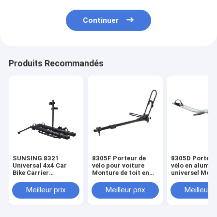
Continuer
Produits Recommandés
SUNSING 8321
8305F Porteur de
8305D Porteur
Universal 4x4 Car
vélo pour voiture
vélo en alumin
Bike Carrier
Monture de toit en
universel Mont
Aluminium Steel
nylon en acier
le toit Rack de
Works avec vélo de
Porteur d'un vélo
pour le toit de 
Meilleur prix
Meilleur prix
Meilleur p
montagne et vélos
pour bagages de
voiture Porte 1
électriques pour les
voyage en aluminium
avec verrou
voyages et le modèle
Al
de ramassage