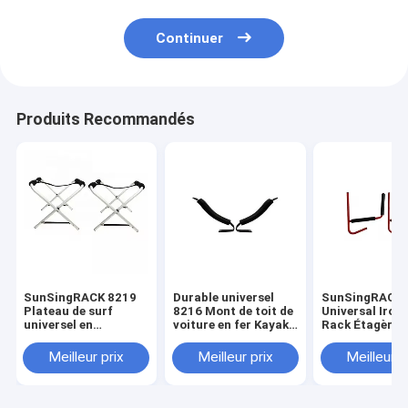
Continuer
Produits Recommandés
SunSingRACK 8219
Durable universel
SunSingRACK
Plateau de surf
8216 Mont de toit de
Universal Iron
universel en
voiture en fer Kayak
Rack Étagère 
aluminium Plateau
support de transport
pour voiture
de toit de voiture en
de haute
pratique durab
Meilleur prix
Meilleur prix
Meilleur p
PU solide
performance 4x4
pour 4 coureu
accessoires
voiture porte-