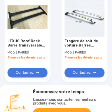
LEXUS Roof Rack
Étagère de toit de
Barre transversale
voiture Barres
élégante en
croisées Étagères de
MOQ:
2 PAIRES
MOQ:
2 PAIRES
aluminium
toit de voiture
Trouvez les derniers prix
Trouvez les derniers prix
accessoires
utilisées pour la série
extérieurs en noir
Lexus RX NX LX570
Contactez
Contactez
Économisez votre temps
Laissez-nous contacter les meilleurs
produits avec vous.