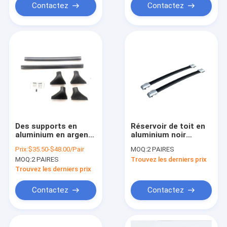
Contactez
Contactez
Des supports en
Réservoir de toit en
aluminium en argent
aluminium noir
Barres en aluminium
Barres croisées de
Prix:
$35.50-$48.00/Pair
MOQ:
2 PAIRES
pour Nissan Rogue
toit pour Lexus
MOQ:
2 PAIRES
Trouvez les derniers prix
2021+ Barres
GX460 2010-2019
croisées de support
Trouvez les derniers prix
de toit OEM
Contactez
Contactez