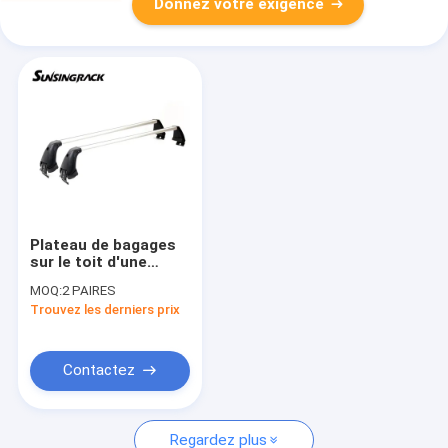
Donnez votre exigence
Plateau de bagages
sur le toit d'une
voiture pour Nissan
MOQ:
2 PAIRES
Qashqai 2008
Trouvez les derniers prix
Contactez
Regardez plus