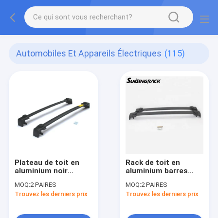
Automobiles Et Appareils Électriques
(115)
Plateau de toit en
Rack de toit en
aluminium noir
aluminium barres
Barres croisées
croisées racks de
MOQ:
2 PAIRES
MOQ:
2 PAIRES
Plateau de porte-
toit pour Mitsubishi
Trouvez les derniers prix
Trouvez les derniers prix
bagages sur le toit
ASX
Pour Jeep Compass
2017