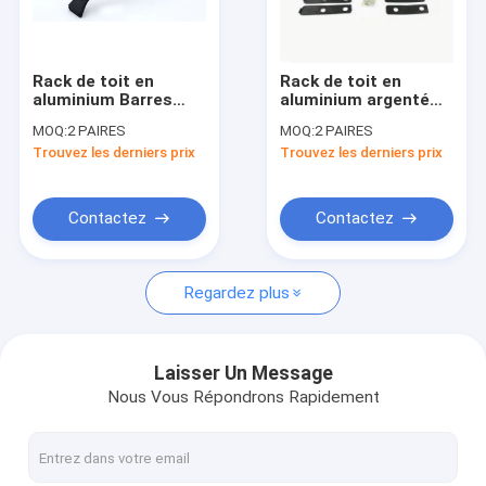
A propos de nous
Visite d'usine
Rack de toit en
Rack de toit en
aluminium Barres
aluminium argenté
Contrôle de la qualité
croisées racks de
élégant Barres
MOQ:
2 PAIRES
MOQ:
2 PAIRES
toit automatiques
croisées Rails pour
Trouvez les derniers prix
Trouvez les derniers prix
pour Mazda CX-5
Mazda CX-5 nouveau
Contact
nouveau 2018
2013
Demande de soumission
Contactez
Contactez
Regardez plus
Automobiles et appareils électriques
Boîtes de toit pour voitures
Laisser Un Message
Nous Vous Répondrons Rapidement
Porteurs de vélos pour voiture
Porteurs de skis à moteur