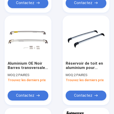
Contactez
Contactez
Aluminium OE Noir
Réservoir de toit en
Barres transversales
aluminium pour
de toit de voiture
véhicules à moteur
MOQ:
2 PAIRES
MOQ:
2 PAIRES
support de toit de
Trouvez les derniers prix
Trouvez les derniers prix
voiture support de
toit pour Benz GLC
Contactez
Contactez