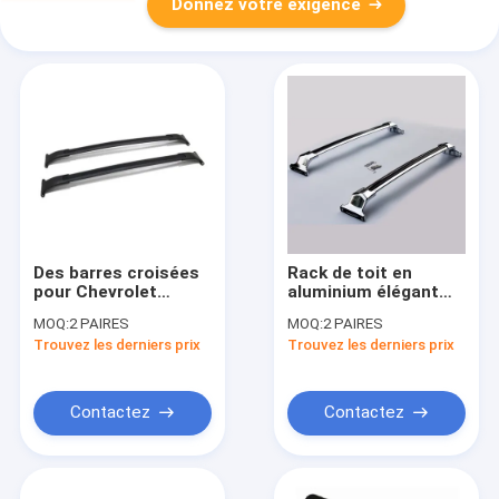
Donnez votre exigence
Des barres croisées
Rack de toit en
pour Chevrolet
aluminium élégant
Equinox GMC 2010-
Barres croisées
MOQ:
2 PAIRES
MOQ:
2 PAIRES
2016
Racks de toit
Trouvez les derniers prix
Trouvez les derniers prix
automatiques pour
Buick Envission
Contactez
Contactez