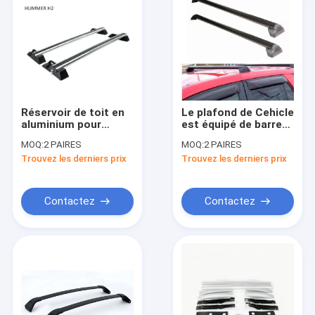
Réservoir de toit en
Le plafond de Cehicle
aluminium pour
est équipé de barres
véhicules à moteur
croisées en
MOQ:
2 PAIRES
MOQ:
2 PAIRES
aluminium noir pour
Trouvez les derniers prix
Trouvez les derniers prix
le toit de Saturnvne
2002-2007
Contactez
Contactez
Aperçu
Produits
Vidéos