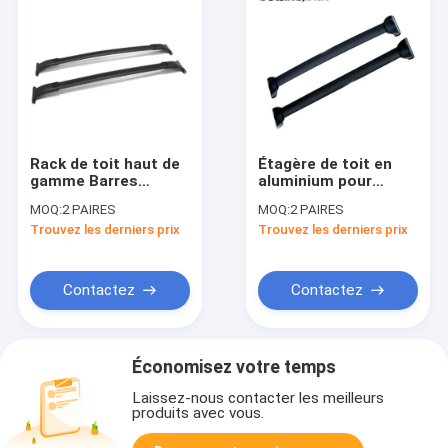
Rack de toit haut de
Étagère de toit en
gamme Barres
aluminium pour
croisées Rack de
véhicules
MOQ:
2 PAIRES
MOQ:
2 PAIRES
bagages sur le toit
automobiles
Trouvez les derniers prix
Trouvez les derniers prix
de voiture pour les
VUS GM 2015+
Contactez
Contactez
Économisez votre temps
Laissez-nous contacter les meilleurs
produits avec vous.