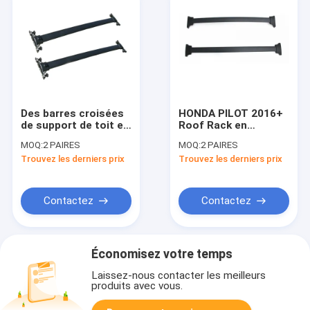
Des barres croisées
HONDA PILOT 2016+
de support de toit en
Roof Rack en
aluminium robuste
aluminium noir
MOQ:
2 PAIRES
MOQ:
2 PAIRES
pour Honda Pilot
Barres croisées par
Trouvez les derniers prix
Trouvez les derniers prix
2009-2015
Sunsing
Contactez
Contactez
Économisez votre temps
Laissez-nous contacter les meilleurs
produits avec vous.