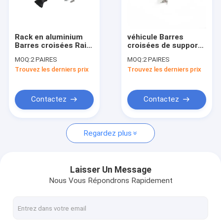
A propos de nous
Visite d'usine
Rack en aluminium
véhicule Barres
Barres croisées Rails
croisées de support
Contrôle de la qualité
porte-bagages sur le
de toit en aluminium
MOQ:
2 PAIRES
MOQ:
2 PAIRES
toit de voiture pour
pour HONDA CRV
Trouvez les derniers prix
Trouvez les derniers prix
Mazda CX-3 nouveau
2002-2006
Contact
2018
Demande de soumission
Contactez
Contactez
Regardez plus
Automobiles et appareils électriques
Boîtes de toit pour voitures
Laisser Un Message
Nous Vous Répondrons Rapidement
Porteurs de vélos pour voiture
Porteurs de skis à moteur