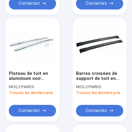
Contactez
Contactez
Plateau de toit en
Barres croisées de
aluminium noir
support de toit en
Barres croisées Rails
aluminium noir pour
MOQ:
2 PAIRES
MOQ:
2 PAIRES
latéraux Compatible
les accessoires de
Trouvez les derniers prix
Trouvez les derniers prix
pour Honda CRV
chargement sécurisé
2012+
Honda
Contactez
Contactez