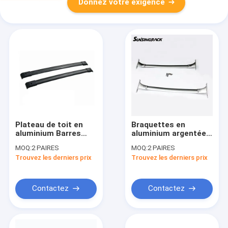
Donnez votre exigence
Plateau de toit en
Braquettes en
aluminium Barres
aluminium argentées
croisées Plateau de
Barres en aluminium
MOQ:
2 PAIRES
MOQ:
2 PAIRES
toit pour véhicule
pour Nissan Rogue
Trouvez les derniers prix
Trouvez les derniers prix
pour HONDA
2014 Barres croisées
ODYSSEY 1999-2004
de support de toit
Contactez
Contactez