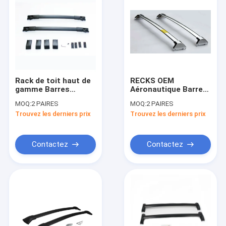
Rack de toit haut de
RECKS OEM
gamme Barres
Aéronautique Barres
croisées Rack de
de croix en argent en
MOQ:
2 PAIRES
MOQ:
2 PAIRES
bagages sur le toit
aluminium Réglage
Trouvez les derniers prix
Trouvez les derniers prix
de voiture pour
de toit pour ACURA
Toyota RAV4 2014+
MDX 15+
Contactez
Contactez
Aperçu
Produits
Vidéos