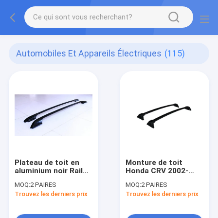
Automobiles Et Appareils Électriques
(115)
Plateau de toit en
Monture de toit
aluminium noir Rails
Honda CRV 2002-
latéraux
2006 Porteur de
MOQ:
2 PAIRES
MOQ:
2 PAIRES
transversaux
marchandises
Trouvez les derniers prix
Trouvez les derniers prix
Compatible avec
Bagage Voiture Roof
Toyota RAV4
Rack Barres croisées